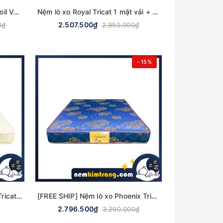
[FREE SHIP] Nệm lò xo túi Lacoil Vạn Thành - CHÍNH HÃNG, BẢO HÀNH 15 NĂM
Nệm lò xo Royal Tricat 1 mặt vải + 1 mặt chiếu Vạn Thành - CHÍNH HÃNG, BẢO HÀNH 8 NĂM
2.507.500₫
0₫
2.950.000₫
- 15%
[FREE SHIP] Nệm lò xo Royal Tricat 2 mặt vải Vạn Thành - CHÍNH HÃNG, BẢO HÀNH 8 NĂM
[FREE SHIP] Nệm lò xo Phoenix Tricat 2 mặt vải Vạn Thành - CHÍNH HÃNG, BẢO HÀNH 6 NĂM
2.796.500₫
3.290.000₫