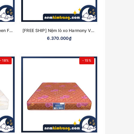
[FREE SHIP] Nệm mousse Queen Foam 5N – Vải Cotton Vạn Thành - CHÍNH HÃNG, BẢO HÀNH 5 NĂM
[FREE SHIP] Nệm lò xo Harmony Vạn Thành - CHÍNH HÃNG, BẢO HÀNH 12 NĂM
6.370.000₫
- 18%
- 15%