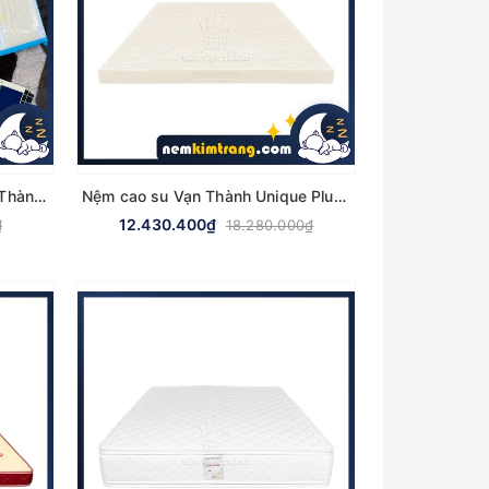
Gối Đôi Cao Su Valentine Vạn Thành - ÊM ÁI, CHÍNH HÃNG
Nệm cao su Vạn Thành Unique Plus - CHÍNH HÃNG, BẢO HÀNH 15 NĂM
12.430.400₫
₫
18.280.000₫