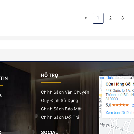
«
1
2
3
HỖ TRỢ
TIN
Chính Sách Vận Chuyển
ệu
Quy Định Sử Dụng
Chính Sách Bảo Mật
Chính Sách Đổi Trả
C
SOCIAL