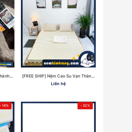
Gối cao su Ovan trẻ em Vạn Thành - CHÍNH HÃNG, CAO CẤP
[FREE SHIP] Nệm Cao Su Vạn Thành Unique - CHÍNH HÃNG, BẢO HÀNH 12 NĂM
Liên hệ
- 16%
- 32%