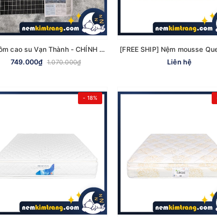
Gối ôm cao su Vạn Thành - CHÍNH HÃNG, CAO CẤP
749.000₫
Liên hệ
1.070.000₫
- 18%