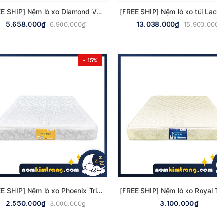
[FREE SHIP] Nệm lò xo Diamond Vạn Thành - CHÍNH HÃNG, BẢO HÀNH 15 NĂM
5.658.000₫
13.038.000₫
6.900.000₫
15.900.00
- 15%
[FREE SHIP] Nệm lò xo Phoenix Tricat 3 viền Vạn Thành - CHÍNH HÃNG, BẢO HÀNH 6 NĂM
2.550.000₫
3.100.000₫
3.000.000₫