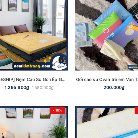
[FREESHIP] Nệm Cao Su Gòn Ép Gấp 3 Ultra Care Vạn Thành - CHÍNH HÃNG, BẢO HÀNH 5 NĂM
1.295.600₫
200.000₫
1.580.000₫
- 18%