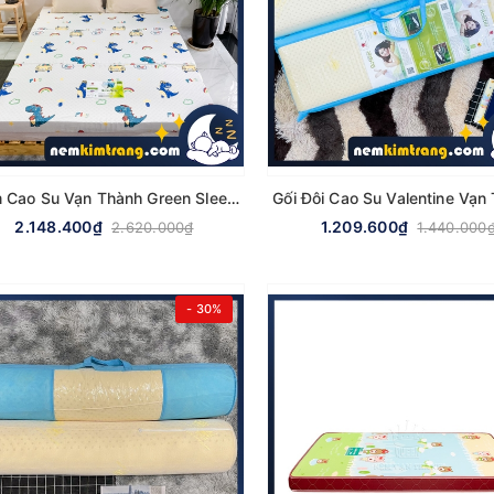
Nệm Cao Su Vạn Thành Green Sleep Gấp 3 - CHÍNH HÃNG, BẢO HÀNH 05 NĂM
2.148.400₫
1.209.600₫
2.620.000₫
1.440.000
- 30%