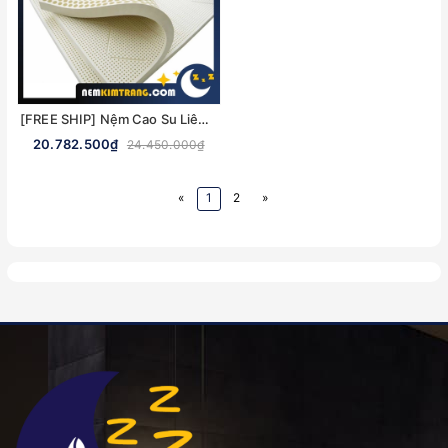
[FREE SHIP] Nệm Cao Su Liên Á 5Zone - CHÍNH HÃNG, BẢO HÀNH 12 NĂM
20.782.500₫
24.450.000₫
«
1
2
»