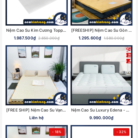
Nệm Cao Su Kim Cương Topper - NHIỀU KÍCH THƯỚC, CHÍNH HÃNG
[FREESHIP] Nệm Cao Su Gòn Ép Gấp 3 Ultra Care Vạn Thành - CHÍNH HÃNG, BẢO HÀNH 5 NĂM
1.987.500₫
1.295.600₫
2.650.000₫
1.580.000₫
[FREE SHIP] Nệm Cao Su Vạn Thành Unique - CHÍNH HÃNG, BẢO HÀNH 12 NĂM
Nệm Cao Su Luxury Edena - CHÍNH HÃNG, CAO CẤP
Liên hệ
9.990.000₫
- 18%
- 32%