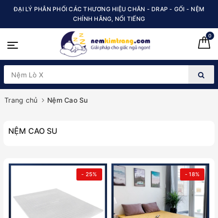
ĐẠI LÝ PHÂN PHỐI CÁC THƯƠNG HIỆU CHĂN - DRAP - GỐI - NỆM
CHÍNH HÃNG, NỔI TIẾNG
0
Trang chủ
Nệm Cao Su
NỆM CAO SU
- 25%
- 18%