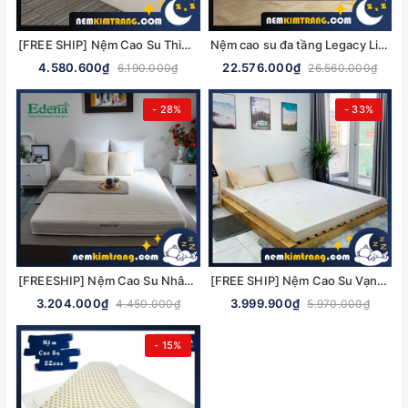
[FREE SHIP] Nệm Cao Su Thiên Nhiên Edena Natural - BẢO HÀNH 10 NĂM
Nệm cao su đa tầng Legacy Liên Á - CHÍNH HÃNG, BẢO HÀNH 10 NĂM
4.580.600₫
22.576.000₫
6.190.000₫
26.560.000₫
- 28%
- 33%
[FREESHIP] Nệm Cao Su Nhân Tạo Edena Royal - CHÍNH HÃNG, BẢO HÀNH 5 NĂM
[FREE SHIP] Nệm Cao Su Vạn Thành Standard - CHÍNH HÃNG, BẢO HÀNH 12 NĂM
3.204.000₫
3.999.900₫
4.450.000₫
5.970.000₫
- 15%