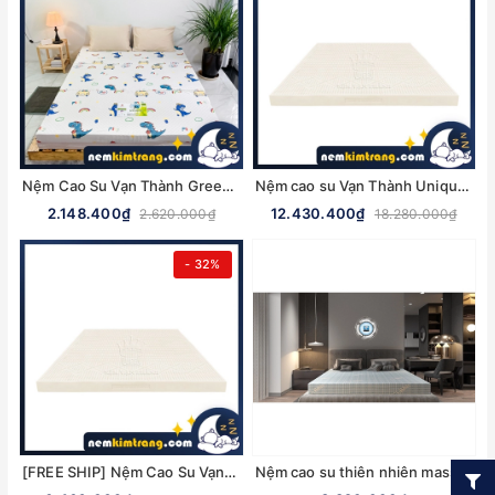
Nệm Cao Su Vạn Thành Green Sleep Gấp 3 - CHÍNH HÃNG, BẢO HÀNH 05 NĂM
Nệm cao su Vạn Thành Unique Plus - CHÍNH HÃNG, BẢO HÀNH 15 NĂM
2.148.400₫
12.430.400₫
2.620.000₫
18.280.000₫
- 32%
[FREE SHIP] Nệm Cao Su Vạn Thành QUEEN LATEX SEGOVIA - CHÍNH HÃNG, BẢO HÀNH 15 NĂM
Nệm cao su thiên nhiên massage Kim Cương - CHÍNH HÃNG, BẢO HÀNH 12 NĂM