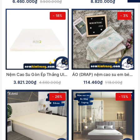
6.460.000₫
8.820.000₫
9.500.000₫
- 18%
- 3%
Nệm Cao Su Gòn Ép Thẳng Ultra Care Vạn Thành - CHÍNH HÃNG, BẢO HÀNH 5 NĂM
ÁO (DRAP) nệm cao su em bé Liên Á (02cm và 05cm) - ĐỦ KÍCH THƯỚC, CHÍNH HÃNG
3.821.200₫
114.460₫
4.660.000₫
118.000₫
- 26%
- 15%