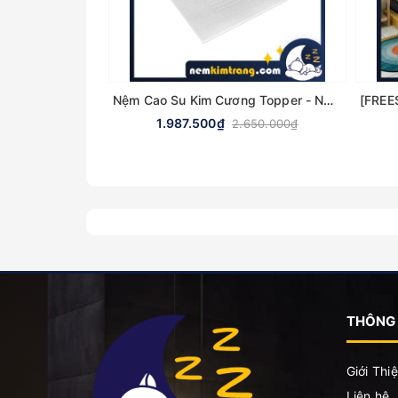
Nệm Cao Su Kim Cương Topper - NHIỀU KÍCH THƯỚC, CHÍNH HÃNG
1.987.500₫
2.650.000₫
THÔNG 
Giới Thi
Liên hệ