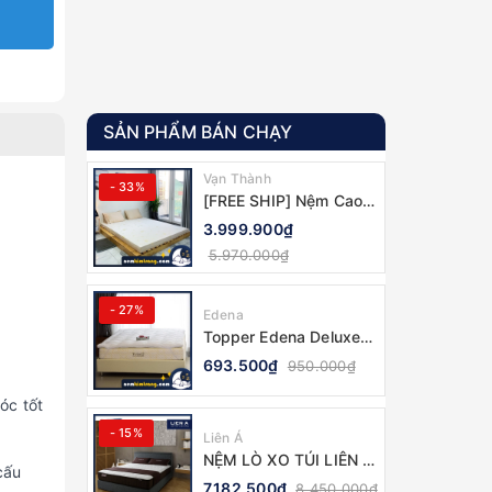
SẢN PHẨM BÁN CHẠY
Vạn Thành
- 33%
[FREE SHIP] Nệm Cao
Su Vạn Thành Standard
3.999.900₫
- CHÍNH HÃNG, BẢO
5.970.000₫
HÀNH 12 NĂM
- 27%
Edena
Topper Edena Deluxe
tấm làm mềm nệm, lót
693.500₫
950.000₫
nệm - CHÍNH HÃNG
óc tốt
- 15%
Liên Á
NỆM LÒ XO TÚI LIÊN Á
cấu
COCOON 2.0 FIRM -
7.182.500₫
8.450.000₫