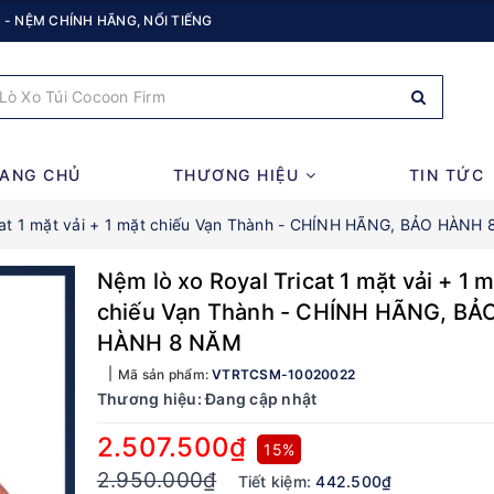
 - NỆM CHÍNH HÃNG, NỔI TIẾNG
ANG CHỦ
THƯƠNG HIỆU
TIN TỨC
cat 1 mặt vải + 1 mặt chiếu Vạn Thành - CHÍNH HÃNG, BẢO HÀNH
Nệm lò xo Royal Tricat 1 mặt vải + 1 m
chiếu Vạn Thành - CHÍNH HÃNG, BẢ
HÀNH 8 NĂM
Mã sản phẩm:
VTRTCSM-10020022
Thương hiệu:
Đang cập nhật
2.507.500₫
15%
2.950.000₫
Tiết kiệm:
442.500₫