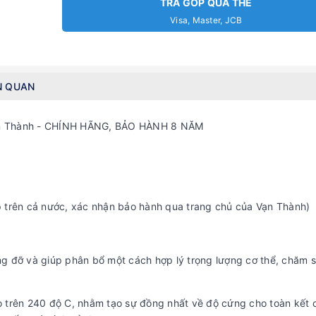
TRẢ GÓP QUA THẺ
Visa, Master, JCB
N QUAN
 Vạn Thành - CHÍNH HÃNG, BẢO HÀNH 8 NĂM
p trên cả nước, xác nhận bảo hành qua trang chủ của Vạn Thành)
 đỡ và giúp phân bổ một cách hợp lý trọng lượng cơ thể, chăm s
o trên 240 độ C, nhằm tạo sự đồng nhất về độ cứng cho toàn kết 