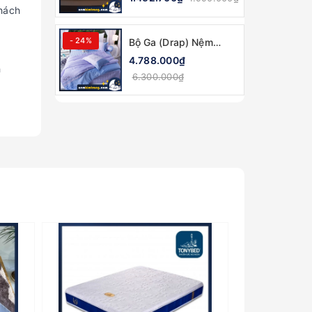
Gia - CHÍNH HÃNG,
khách
MỀM MẠI
- 24%
Bộ Ga (Drap) Nệm
Tencel Edena Mẫu 738
4.788.000₫
h
- CHÍNH HÃNG, CAO
6.300.000₫
CẤP