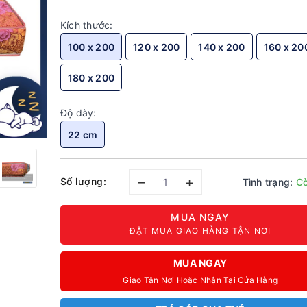
Kích thước:
100 x 200
120 x 200
140 x 200
160 x 20
180 x 200
Độ dày:
22 cm
–
+
Số lượng:
Tình trạng:
Cò
MUA NGAY
ĐẶT MUA GIAO HÀNG TẬN NƠI
MUA NGAY
Giao Tận Nơi Hoặc Nhận Tại Cửa Hàng