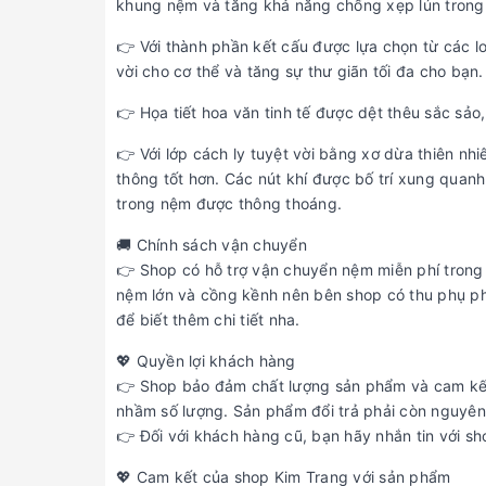
khung nệm và tăng khả năng chống xẹp lún trong 
👉 Với thành phần kết cấu được lựa chọn từ các lo
vời cho cơ thể và tăng sự thư giãn tối đa cho bạn.
👉 Họa tiết hoa văn tinh tế được dệt thêu sắc sả
👉 Với lớp cách ly tuyệt vời bằng xơ dừa thiên n
thông tốt hơn. Các nút khí được bố trí xung quan
trong nệm được thông thoáng.
🚚 Chính sách vận chuyển
👉 Shop có hỗ trợ vận chuyển nệm miễn phí trong 
nệm lớn và cồng kềnh nên bên shop có thu phụ phí
để biết thêm chi tiết nha.
💖 Quyền lợi khách hàng
👉 Shop bảo đảm chất lượng sản phẩm và cam kết 
nhầm số lượng. Sản phẩm đổi trả phải còn nguyên
👉 Đối với khách hàng cũ, bạn hãy nhắn tin với s
💖 Cam kết của shop Kim Trang với sản phẩm