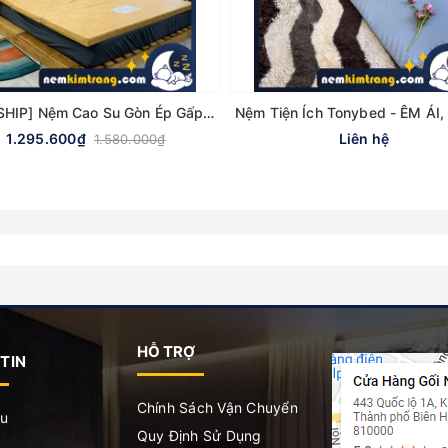
[FREESHIP] Nệm Cao Su Gòn Ép Gấp 3 Ultra Care Vạn Thành - CHÍNH HÃNG, BẢO HÀNH 5 NĂM
1.295.600₫
Liên hệ
1.580.000₫
HỖ TRỢ
TIN
Chính Sách Vận Chuyển
ệu
Quy Định Sử Dụng