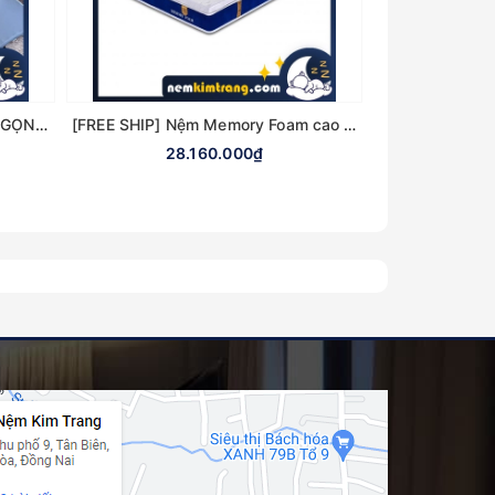
Nệm Tiện Ích Tonybed - ÊM ÁI, GỌN GÀNG
[FREE SHIP] Nệm Memory Foam cao cấp Tonybed - CHÍNH HÃNG, BẢO HÀNH 20 NĂM
28.160.000₫
2