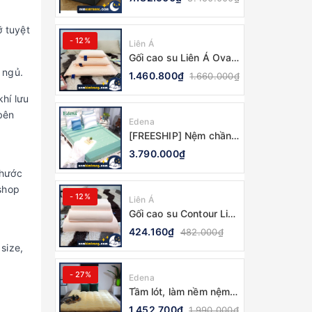
CHÍNH HÃNG, BẢO
HÀNH 10 NĂM
ỡ tuyệt
- 12%
Liên Á
Gối cao su Liên Á Oval
(Nhiều kích thước) -
 ngủ.
1.460.800₫
1.660.000₫
CHÍNH HÃNG
hí lưu
bên
Edena
[FREESHIP] Nệm chần
gòn Edena - CHÍNH
3.790.000₫
HÃNG, BẢO HÀNH 5
thước
NĂM
shop
- 12%
Liên Á
Gối cao su Contour Liên
Á (nhiều kích thước) -
424.160₫
482.000₫
100% CHÍNH HÃNG
size,
- 27%
Edena
Tầm lót, làm nềm nệm
Topper Edena Hoàng
1.452.700₫
1.990.000₫