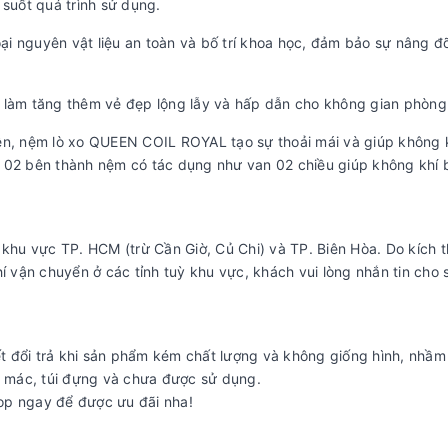
suốt quá trình sử dụng.
ại nguyên vật liệu an toàn và bố trí khoa học, đảm bảo sự nâng đ
o, làm tăng thêm vẻ đẹp lộng lẫy và hấp dẫn cho không gian phòng
hiên, nệm lò xo QUEEN COIL ROYAL tạo sự thoải mái và giúp không k
h 02 bên thành nệm có tác dụng như van 02 chiều giúp không khí 
khu vực TP. HCM (trừ Cần Giờ, Củ Chi) và TP. Biên Hòa. Do kích 
 vận chuyển ở các tỉnh tuỳ khu vực, khách vui lòng nhắn tin cho 
đổi trả khi sản phẩm kém chất lượng và không giống hình, nhầm 
 mác, túi đựng và chưa được sử dụng.
hop ngay để được ưu đãi nha!