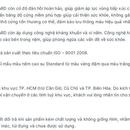
 còn có độ đàn hồi hoàn hảo, giúp giảm áp lực vùng tiếp xúc 
n cân bằng độ cứng mềm phù hợp giúp cải thiện sức khỏe, không gâ
 thô cứng tổn thương cơ thể, đảm báo lưu thông máu hiệu quả nhấ
D còn áp dụng công nghệ kháng khuẩn và vi nấm. Công nghệ hi
p vào bên trong nệm, giúp phòng ngừa các vấn đề về sức khỏe.
à sản xuất theo tiêu chuẩn ISO – 9001 2008.
ổi mẫu màu nệm cao su Standard từ màu vàng đậm qua màu trắng
 khu vực TP. HCM (trừ Cần Giờ, Củ Chi) và TP. Biên Hòa. Do kích
 vận chuyển ở các tỉnh tuỳ khu vực, khách vui lòng nhắn tin cho 
đổi trả khi sản phẩm kém chất lượng và không giống hình, nhầm
 mác, túi đựng và chưa được sử dụng.