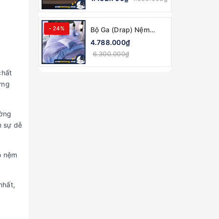
Gia - CHÍNH HÃNG,
MỀM MẠI
- 24%
Bộ Ga (Drap) Nệm
Tencel Edena Mẫu 738
4.788.000₫
- CHÍNH HÃNG, CAO
6.300.000₫
CẤP
chất
ững
ường
n sự dễ
ho nệm
nhất,