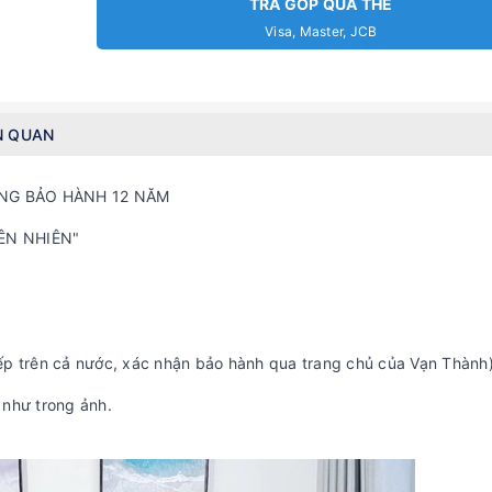
TRẢ GÓP QUA THẺ
Visa, Master, JCB
N QUAN
NG BẢO HÀNH 12 NĂM
ÊN NHIÊN"
ếp trên cả nước, xác nhận bảo hành qua trang chủ của Vạn Thành)
như trong ảnh.