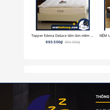
Topper Edena Deluxe tấm làm mềm nệm, lót nệm - CHÍNH HÃNG
693.500₫
950.000₫
THÔNG 