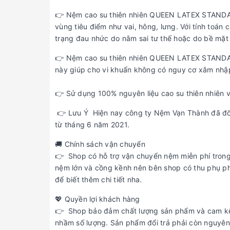
👉 Nệm cao su thiên nhiên QUEEN LATEX STANDARD
vùng tiêu điểm như vai, hông, lưng. Với tính toá
trạng đau nhức do nằm sai tư thế hoặc do bề mặt
👉 Nệm cao su thiên nhiên QUEEN LATEX STANDAR
này giúp cho vi khuẩn không có nguy cơ xâm nhậ
👉 Sử dụng 100% nguyên liệu cao su thiên nhiên v
👉 Lưu Ý Hiện nay công ty Nệm Vạn Thành đã đ
từ tháng 6 năm 2021.
🚚 Chính sách vận chuyển
👉 Shop có hỗ trợ vận chuyển nệm miễn phí trong
nệm lớn và cồng kềnh nên bên shop có thu phụ phí
để biết thêm chi tiết nha.
💖 Quyền lợi khách hàng
👉 Shop bảo đảm chất lượng sản phẩm và cam kết 
nhầm số lượng. Sản phẩm đổi trả phải còn nguyên