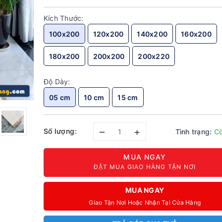
Kích Thước:
100x200
120x200
140x200
160x200
180x200
200x200
200x220
Độ Dày:
05 cm
10 cm
15 cm
–
+
Số lượng:
Tình trạng:
Cò
MUA NGAY
ĐẶT MUA GIAO HÀNG TẬN NƠI
MUA NGAY
Giao Tận Nơi Hoặc Nhận Tại Cửa Hàng