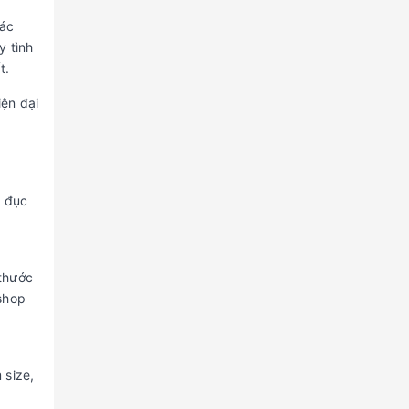
các
y tình
t.
ện đại
 đục
 thước
shop
 size,