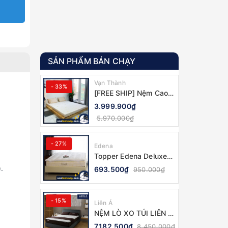
SẢN PHẨM BÁN CHẠY
Vạn Thành
- 33%
[FREE SHIP] Nệm Cao
Su Vạn Thành Standard
3.999.900₫
- CHÍNH HÃNG, BẢO
5.970.000₫
HÀNH 12 NĂM
- 27%
Edena
Topper Edena Deluxe
tấm làm mềm nệm, lót
.
693.500₫
950.000₫
nệm - CHÍNH HÃNG
- 15%
Liên Á
NỆM LÒ XO TÚI LIÊN Á
COCOON 2.0 FIRM -
7.182.500₫
8.450.000₫