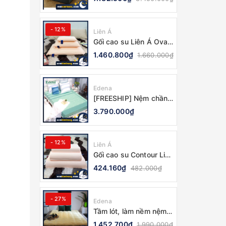
CHÍNH HÃNG, BẢO
HÀNH 10 NĂM
- 12%
Liên Á
Gối cao su Liên Á Oval
(Nhiều kích thước) -
1.460.800₫
1.660.000₫
CHÍNH HÃNG
Edena
[FREESHIP] Nệm chần
gòn Edena - CHÍNH
3.790.000₫
HÃNG, BẢO HÀNH 5
NĂM
- 12%
Liên Á
Gối cao su Contour Liên
Á (nhiều kích thước) -
424.160₫
482.000₫
100% CHÍNH HÃNG
- 27%
Edena
Tầm lót, làm nềm nệm
Topper Edena Hoàng
1.452.700₫
1.990.000₫