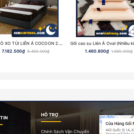
NỆM LÒ XO TÚI LIÊN Á COCOON 2.0 FIRM - CHÍNH HÃNG, BẢO HÀNH 10 NĂM
7.182.500₫
1.460.800₫
8.450.000₫
1.660.000₫
HỖ TRỢ
TIN
Chính Sách Vận Chuyển