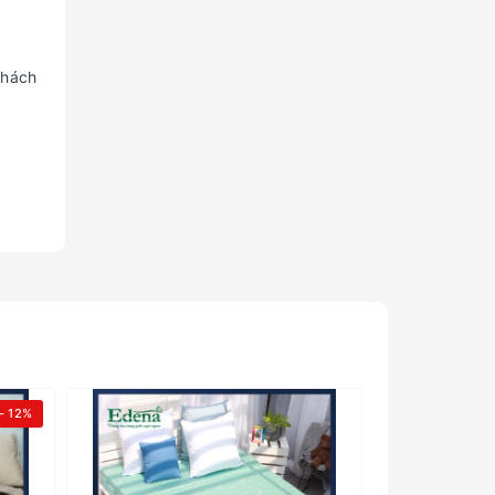
khách
- 12%