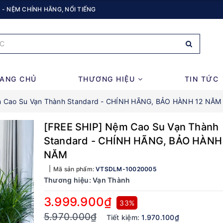
 - NỆM CHÍNH HÃNG, NỔI TIẾNG
ANG CHỦ
THƯƠNG HIỆU
TIN TỨC
m Cao Su Vạn Thành Standard - CHÍNH HÃNG, BẢO HÀNH 12 NĂM
[FREE SHIP] Nệm Cao Su Vạn Thành
Standard - CHÍNH HÃNG, BẢO HÀNH
NĂM
Mã sản phẩm:
VTSDLM-10020005
Thương hiệu:
Vạn Thành
3.999.900₫
33%
5.970.000₫
Tiết kiệm:
1.970.100₫