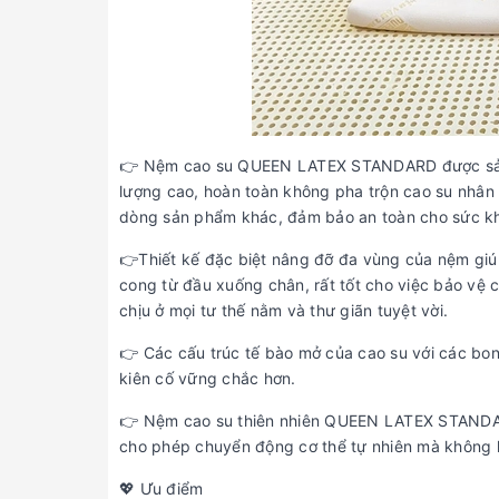
👉 Nệm cao su QUEEN LATEX STANDARD được sản xu
lượng cao, hoàn toàn không pha trộn cao su nhân 
dòng sản phẩm khác, đảm bảo an toàn cho sức kh
👉Thiết kế đặc biệt nâng đỡ đa vùng của nệm giú
cong từ đầu xuống chân, rất tốt cho việc bảo vệ
chịu ở mọi tư thế nằm và thư giãn tuyệt vời.
👉 Các cấu trúc tế bào mở của cao su với các bon
kiên cố vững chắc hơn.
👉 Nệm cao su thiên nhiên QUEEN LATEX STANDARD
cho phép chuyển động cơ thể tự nhiên mà không 
💖 Ưu điểm