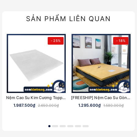
SẢN PHẨM LIÊN QUAN
- 25%
- 18%
Nệm Cao Su Kim Cương Topper - NHIỀU KÍCH THƯỚC, CHÍNH HÃNG
[FREESHIP] Nệm Cao Su Gòn Ép Gấp 3 Ultra Care Vạn Thành - CHÍNH HÃNG, BẢO HÀNH 5 NĂM
1.987.500₫
1.295.600₫
2.650.000₫
1.580.000₫