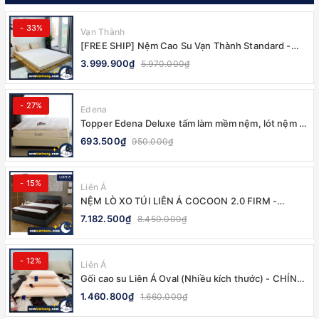
- 33%
Vạn Thành
[FREE SHIP] Nệm Cao Su Vạn Thành Standard -
CHÍNH HÃNG, BẢO HÀNH 12 NĂM
3.999.900₫
5.970.000₫
- 27%
Edena
Topper Edena Deluxe tấm làm mềm nệm, lót nệm -
CHÍNH HÃNG
693.500₫
950.000₫
- 15%
Liên Á
NỆM LÒ XO TÚI LIÊN Á COCOON 2.0 FIRM -
CHÍNH HÃNG, BẢO HÀNH 10 NĂM
7.182.500₫
8.450.000₫
- 12%
Liên Á
Gối cao su Liên Á Oval (Nhiều kích thước) - CHÍNH
HÃNG
1.460.800₫
1.660.000₫