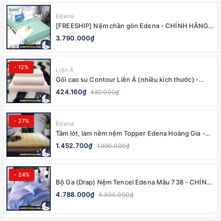
Edena
[FREESHIP] Nệm chần gòn Edena - CHÍNH HÃNG,
BẢO HÀNH 5 NĂM
3.790.000₫
- 12%
Liên Á
Gối cao su Contour Liên Á (nhiều kích thước) -
100% CHÍNH HÃNG
424.160₫
482.000₫
- 27%
Edena
Tầm lót, làm nềm nệm Topper Edena Hoàng Gia -
CHÍNH HÃNG, MỀM MẠI
1.452.700₫
1.990.000₫
- 24%
Bộ Ga (Drap) Nệm Tencel Edena Mẫu 738 - CHÍNH
HÃNG, CAO CẤP
4.788.000₫
6.300.000₫