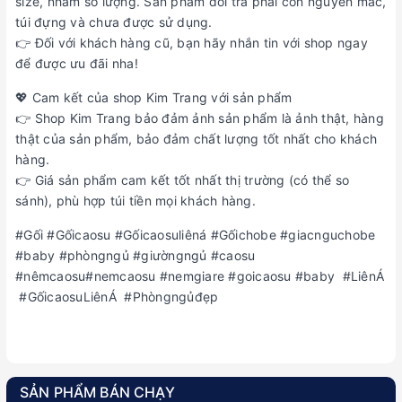
size, nhầm số lượng. Sản phẩm đổi trả phải còn nguyên mác,
túi đựng và chưa được sử dụng.
👉 Đối với khách hàng cũ, bạn hãy nhắn tin với shop ngay
để được ưu đãi nha!
💖 Cam kết của shop Kim Trang với sản phẩm
👉 Shop Kim Trang bảo đảm ảnh sản phẩm là ảnh thật, hàng
thật của sản phẩm, bảo đảm chất lượng tốt nhất cho khách
hàng.
👉 Giá sản phẩm cam kết tốt nhất thị trường (có thể so
sánh), phù hợp túi tiền mọi khách hàng.
#Gối #Gốicaosu #Gốicaosuliêná #Gốichobe #giacnguchobe
#baby #phòngngủ #giườngngủ #caosu
#nêmcaosu#nemcaosu #nemgiare #goicaosu #baby #LiênÁ
#GốicaosuLiênÁ #Phòngngủđẹp
SẢN PHẨM BÁN CHẠY