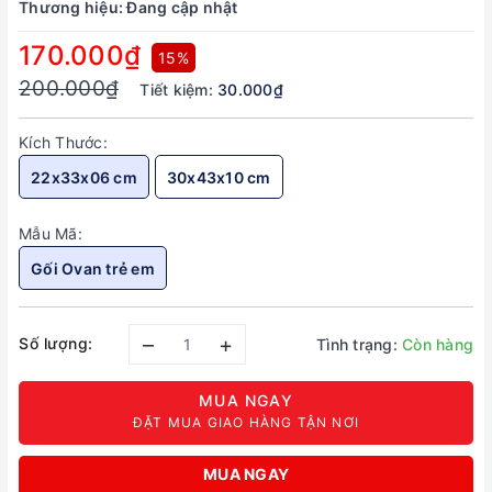
Thương hiệu:
Đang cập nhật
170.000₫
15%
200.000₫
Tiết kiệm:
30.000₫
Kích Thước:
22x33x06 cm
30x43x10 cm
Mẫu Mã:
Gối Ovan trẻ em
–
+
Số lượng:
Tình trạng:
Còn hàng
MUA NGAY
ĐẶT MUA GIAO HÀNG TẬN NƠI
MUA NGAY