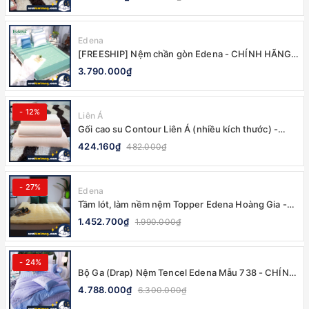
Edena
[FREESHIP] Nệm chần gòn Edena - CHÍNH HÃNG,
BẢO HÀNH 5 NĂM
3.790.000₫
- 12%
Liên Á
Gối cao su Contour Liên Á (nhiều kích thước) -
100% CHÍNH HÃNG
424.160₫
482.000₫
- 27%
Edena
Tầm lót, làm nềm nệm Topper Edena Hoàng Gia -
CHÍNH HÃNG, MỀM MẠI
1.452.700₫
1.990.000₫
- 24%
Bộ Ga (Drap) Nệm Tencel Edena Mẫu 738 - CHÍNH
HÃNG, CAO CẤP
4.788.000₫
6.300.000₫