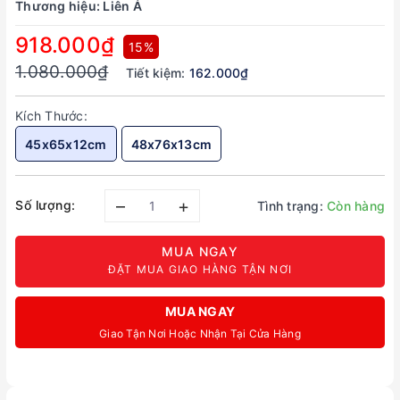
Thương hiệu:
Liên Á
918.000₫
15%
1.080.000₫
Tiết kiệm:
162.000₫
Kích Thước:
45x65x12cm
48x76x13cm
–
+
Số lượng:
Tình trạng:
Còn hàng
MUA NGAY
ĐẶT MUA GIAO HÀNG TẬN NƠI
MUA NGAY
Giao Tận Nơi Hoặc Nhận Tại Cửa Hàng