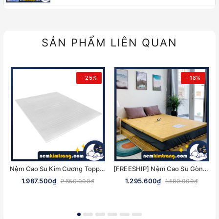
SẢN PHẨM LIÊN QUAN
- 25%
- 18%
Nệm Cao Su Kim Cương Topper - NHIỀU KÍCH THƯỚC, CHÍNH HÃNG
[FREESHIP] Nệm Cao Su Gòn Ép Gấp 3 Ultra Care Vạn Thành - CHÍNH HÃNG, BẢO HÀNH 5 NĂM
1.987.500₫
1.295.600₫
2.650.000₫
1.580.000₫