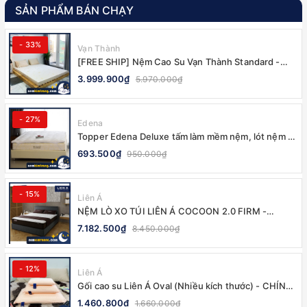
SẢN PHẨM BÁN CHẠY
- 33%
Vạn Thành
[FREE SHIP] Nệm Cao Su Vạn Thành Standard -
CHÍNH HÃNG, BẢO HÀNH 12 NĂM
3.999.900₫
5.970.000₫
- 27%
Edena
Topper Edena Deluxe tấm làm mềm nệm, lót nệm -
CHÍNH HÃNG
693.500₫
950.000₫
- 15%
Liên Á
NỆM LÒ XO TÚI LIÊN Á COCOON 2.0 FIRM -
CHÍNH HÃNG, BẢO HÀNH 10 NĂM
7.182.500₫
8.450.000₫
- 12%
Liên Á
Gối cao su Liên Á Oval (Nhiều kích thước) - CHÍNH
HÃNG
1.460.800₫
1.660.000₫