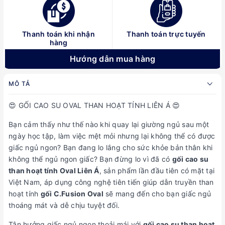
Thanh toán khi nhận
Thanh toán trực tuyến
hàng
Hướng dẫn mua hàng
MÔ TẢ
😍 GỐI CAO SU OVAL THAN HOẠT TÍNH LIÊN Á 😍
Bạn cảm thấy như thế nào khi quay lại giường ngủ sau một
ngày học tập, làm việc mệt mỏi nhưng lại không thể có được
giấc ngủ ngon? Bạn đang lo lắng cho sức khỏe bản thân khi
không thể ngủ ngon giấc? Bạn đừng lo vì đã có
gối cao su
than hoạt tính Oval Liên Á
, sản phẩm lần đầu tiên có mặt tại
Việt Nam, áp dụng công nghệ tiên tiến giúp dẫn truyền than
hoạt tính
gối C.Fusion Oval
sẽ mang đến cho bạn giấc ngủ
thoáng mát và dễ chịu tuyệt đối.
Tận hưởng giấc ngủ ngon thoải mái với
gối cao su than hoạt