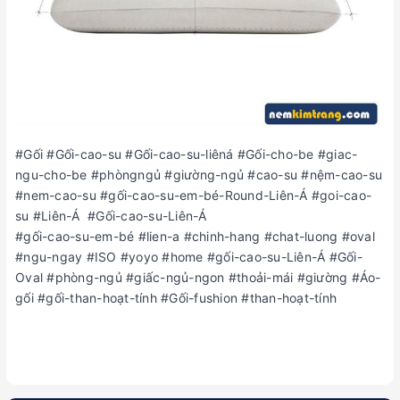
#Gối #Gối-cao-su #Gối-cao-su-liêná #Gối-cho-be #giac-
ngu-cho-be #phòngngủ #giường-ngủ #cao-su #nệm-cao-su
#nem-cao-su #gối-cao-su-em-bé-Round-Liên-Á #goi-cao-
su #Liên-Á #Gối-cao-su-Liên-Á
#gối-cao-su-em-bé #lien-a #chinh-hang #chat-luong #oval
#ngu-ngay #ISO #yoyo #home #gối-cao-su-Liên-Á #Gối-
Oval #phòng-ngủ #giấc-ngủ-ngon #thoải-mái #giường #Áo-
gối #gối-than-hoạt-tính #Gối-fushion #than-hoạt-tính