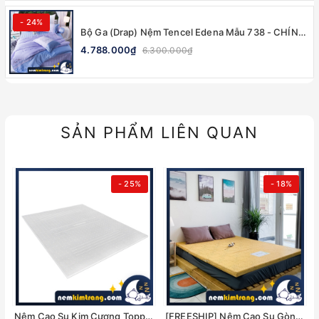
- 24%
Bộ Ga (Drap) Nệm Tencel Edena Mẫu 738 - CHÍNH
HÃNG, CAO CẤP
4.788.000₫
6.300.000₫
SẢN PHẨM LIÊN QUAN
- 25%
- 18%
Nệm Cao Su Kim Cương Topper - NHIỀU KÍCH THƯỚC, CHÍNH HÃNG
[FREESHIP] Nệm Cao Su Gòn Ép Gấp 3 Ultra Care Vạn Thành - CHÍNH HÃNG, BẢO HÀNH 5 NĂM