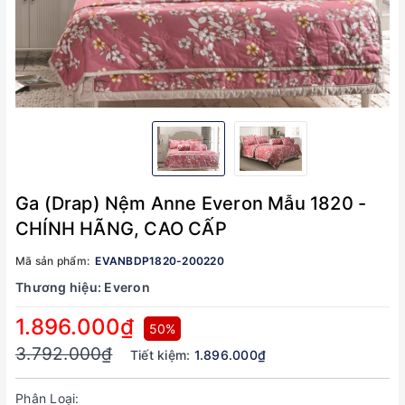
Ga (Drap) Nệm Anne Everon Mẫu 1820 -
CHÍNH HÃNG, CAO CẤP
Mã sản phẩm:
EVANBDP1820-200220
Thương hiệu:
Everon
1.896.000₫
50%
3.792.000₫
Tiết kiệm:
1.896.000₫
Phân Loại: