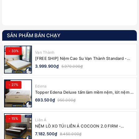
SẢN PHẨM BÁN CHẠY
- 33%
Vạn Thành
[FREE SHIP] Nệm Cao Su Vạn Thành Standard -
CHÍNH HÃNG, BẢO HÀNH 12 NĂM
3.999.900₫
5.970.000₫
- 27%
Edena
Topper Edena Deluxe tấm làm mềm nệm, lót nệm -
CHÍNH HÃNG
693.500₫
950.000₫
- 15%
Liên Á
NỆM LÒ XO TÚI LIÊN Á COCOON 2.0 FIRM -
CHÍNH HÃNG, BẢO HÀNH 10 NĂM
7.182.500₫
8.450.000₫