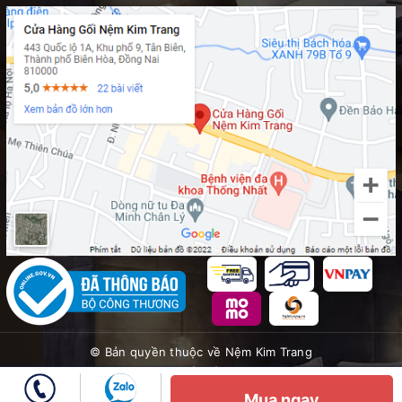
© Bản quyền thuộc về
Nệm Kim Trang
Cung cấp bởi
Sapo
Mua ngay
So sánh