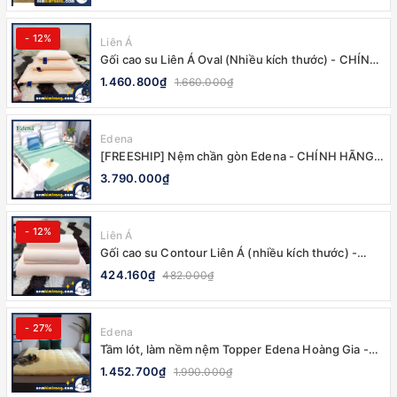
- 12%
Liên Á
Gối cao su Liên Á Oval (Nhiều kích thước) - CHÍNH
HÃNG
1.460.800₫
1.660.000₫
Edena
[FREESHIP] Nệm chần gòn Edena - CHÍNH HÃNG,
BẢO HÀNH 5 NĂM
3.790.000₫
- 12%
Liên Á
Gối cao su Contour Liên Á (nhiều kích thước) -
100% CHÍNH HÃNG
424.160₫
482.000₫
- 27%
Edena
Tầm lót, làm nềm nệm Topper Edena Hoàng Gia -
CHÍNH HÃNG, MỀM MẠI
1.452.700₫
1.990.000₫