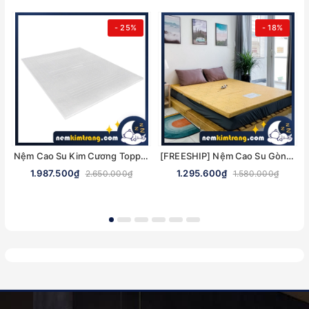
- 25%
- 18%
Nệm Cao Su Kim Cương Topper - NHIỀU KÍCH THƯỚC, CHÍNH HÃNG
[FREESHIP] Nệm Cao Su Gòn Ép Gấp 3 Ultra Care Vạn Thành - CHÍNH HÃNG, BẢO HÀNH 5 NĂM
1.987.500₫
1.295.600₫
2.650.000₫
1.580.000₫