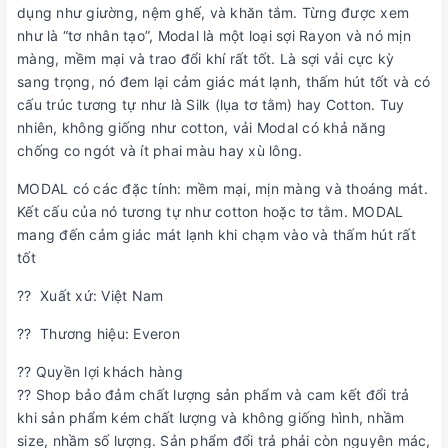
dụng như giường, nệm ghế, và khăn tắm. Từng được xem
như là “tơ nhân tạo”, Modal là một loại sợi Rayon và nó mịn
màng, mềm mại và trao đổi khí rất tốt. Là sợi vải cực kỳ
sang trọng, nó đem lại cảm giác mát lạnh, thấm hút tốt và có
cấu trúc tương tự như là Silk (lụa tơ tằm) hay Cotton. Tuy
nhiên, không giống như cotton, vải Modal có khả năng
chống co ngót và ít phai màu hay xù lông.
MODAL có các đặc tính: mềm mại, mịn màng và thoáng mát.
Kết cấu của nó tương tự như cotton hoặc tơ tằm. MODAL
mang đến cảm giác mát lạnh khi chạm vào và thấm hút rất
tốt
?? Xuất xứ: Việt Nam
?? Thương hiệu: Everon
?? Quyền lợi khách hàng
?? Shop bảo đảm chất lượng sản phẩm và cam kết đổi trả
khi sản phẩm kém chất lượng và không giống hình, nhầm
size, nhầm số lượng. Sản phẩm đổi trả phải còn nguyên mác,