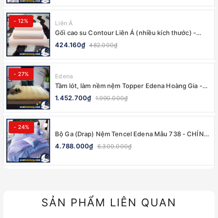
- 12%
Liên Á
Gối cao su Contour Liên Á (nhiều kích thước) -
100% CHÍNH HÃNG
424.160₫
482.000₫
- 27%
Edena
Tầm lót, làm nềm nệm Topper Edena Hoàng Gia -
CHÍNH HÃNG, MỀM MẠI
1.452.700₫
1.990.000₫
- 24%
Bộ Ga (Drap) Nệm Tencel Edena Mẫu 738 - CHÍNH
HÃNG, CAO CẤP
4.788.000₫
6.300.000₫
SẢN PHẨM LIÊN QUAN