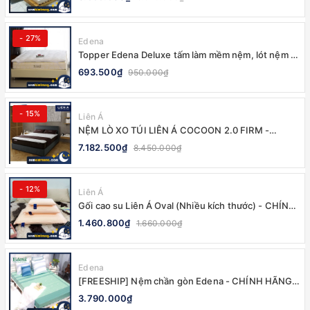
- 27%
Edena
Topper Edena Deluxe tấm làm mềm nệm, lót nệm -
CHÍNH HÃNG
693.500₫
950.000₫
- 15%
Liên Á
NỆM LÒ XO TÚI LIÊN Á COCOON 2.0 FIRM -
CHÍNH HÃNG, BẢO HÀNH 10 NĂM
7.182.500₫
8.450.000₫
- 12%
Liên Á
Gối cao su Liên Á Oval (Nhiều kích thước) - CHÍNH
HÃNG
1.460.800₫
1.660.000₫
Edena
[FREESHIP] Nệm chần gòn Edena - CHÍNH HÃNG,
BẢO HÀNH 5 NĂM
3.790.000₫