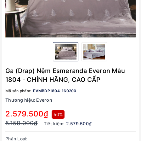
Ga (Drap) Nệm Esmeranda Everon Mẫu
1804 - CHÍNH HÃNG, CAO CẤP
Mã sản phẩm:
EVMBDP1804-160200
Thương hiệu:
Everon
2.579.500₫
50%
5.159.000₫
Tiết kiệm:
2.579.500₫
Phân Loại: