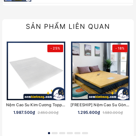
SẢN PHẨM LIÊN QUAN
- 25%
- 18%
Nệm Cao Su Kim Cương Topper - NHIỀU KÍCH THƯỚC, CHÍNH HÃNG
[FREESHIP] Nệm Cao Su Gòn Ép Gấp 3 Ultra Care Vạn Thành - CHÍNH HÃNG, BẢO HÀNH 5 NĂM
1.987.500₫
1.295.600₫
2.650.000₫
1.580.000₫