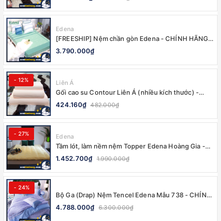
Edena
[FREESHIP] Nệm chần gòn Edena - CHÍNH HÃNG,
BẢO HÀNH 5 NĂM
3.790.000₫
- 12%
Liên Á
Gối cao su Contour Liên Á (nhiều kích thước) -
100% CHÍNH HÃNG
424.160₫
482.000₫
- 27%
Edena
Tầm lót, làm nềm nệm Topper Edena Hoàng Gia -
CHÍNH HÃNG, MỀM MẠI
1.452.700₫
1.990.000₫
- 24%
Bộ Ga (Drap) Nệm Tencel Edena Mẫu 738 - CHÍNH
HÃNG, CAO CẤP
4.788.000₫
6.300.000₫