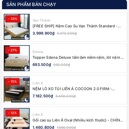
SẢN PHẨM BÁN CHẠY
- 33%
Vạn Thành
[FREE SHIP] Nệm Cao Su Vạn Thành Standard -
CHÍNH HÃNG, BẢO HÀNH 12 NĂM
3.999.900₫
5.970.000₫
- 27%
Edena
Topper Edena Deluxe tấm làm mềm nệm, lót nệm -
CHÍNH HÃNG
693.500₫
950.000₫
- 15%
Liên Á
NỆM LÒ XO TÚI LIÊN Á COCOON 2.0 FIRM -
CHÍNH HÃNG, BẢO HÀNH 10 NĂM
7.182.500₫
8.450.000₫
- 12%
Liên Á
Gối cao su Liên Á Oval (Nhiều kích thước) - CHÍNH
HÃNG
1.460.800₫
1.660.000₫