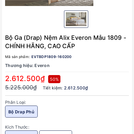
Bộ Ga (Drap) Nệm Alix Everon Mẫu 1809 -
CHÍNH HÃNG, CAO CẤP
Mã sản phẩm:
EVTBDP1809-160200
Thương hiệu:
Everon
2.612.500₫
50%
5.225.000₫
Tiết kiệm:
2.612.500₫
Phân Loại:
Bộ Drap Phủ
Kích Thước: