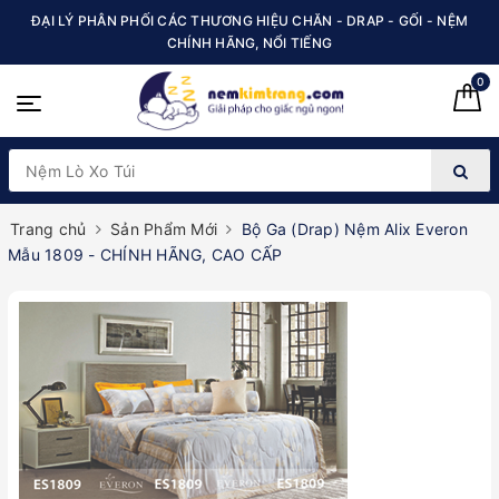
ĐẠI LÝ PHÂN PHỐI CÁC THƯƠNG HIỆU CHĂN - DRAP - GỐI - NỆM
CHÍNH HÃNG, NỔI TIẾNG
0
Trang chủ
Sản Phẩm Mới
Bộ Ga (Drap) Nệm Alix Everon
Mẫu 1809 - CHÍNH HÃNG, CAO CẤP