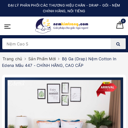
ĐẠI LÝ PHÂN PHỐI CÁC THƯƠNG HIỆU CHĂN - DRAP - GỐI - NỆM
CHÍNH HÃNG, NỔI TIẾNG
0
Trang chủ
Sản Phẩm Mới
Bộ Ga (Drap) Nệm Cotton In
Edena Mẫu 447 - CHÍNH HÃNG, CAO CẤP