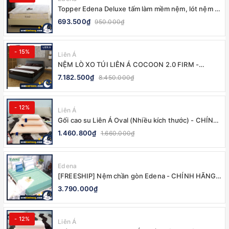
Topper Edena Deluxe tấm làm mềm nệm, lót nệm -
CHÍNH HÃNG
693.500₫
950.000₫
- 15%
Liên Á
NỆM LÒ XO TÚI LIÊN Á COCOON 2.0 FIRM -
CHÍNH HÃNG, BẢO HÀNH 10 NĂM
7.182.500₫
8.450.000₫
- 12%
Liên Á
Gối cao su Liên Á Oval (Nhiều kích thước) - CHÍNH
HÃNG
1.460.800₫
1.660.000₫
Edena
[FREESHIP] Nệm chần gòn Edena - CHÍNH HÃNG,
BẢO HÀNH 5 NĂM
3.790.000₫
- 12%
Liên Á