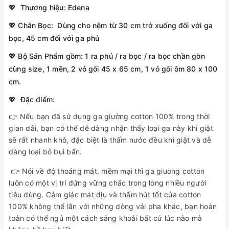
💖 Thương hiệu: Edena
💖 Chân Bọc: Dùng cho nệm từ 30 cm trở xuống đối với ga
bọc, 45 cm đối với ga phủ
💖 Bộ Sản Phẩm gồm: 1 ra phủ / ra bọc / ra bọc chần gòn
cùng size, 1 mền, 2 vỏ gối 45 x 65 cm, 1 vỏ gối ôm 80 x 100
cm.
💖 Đặc điểm:
👉 Nếu bạn đã sử dụng ga giường cotton 100% trong thời
gian dài, bạn có thể dễ dàng nhận thấy loại ga này khi giặt
sẽ rất nhanh khô, đặc biệt là thấm nước đều khi giặt và dễ
dàng loại bỏ bụi bẩn.
👉 Nói về độ thoáng mát, mềm mại thì ga giuong cotton
luôn có một vị trí đứng vững chắc trong lòng nhiều người
tiêu dùng. Cảm giác mát dịu và thấm hút tốt của cotton
100% không thể lẫn với những dòng vải pha khác, bạn hoàn
toàn có thể ngủ một cách sảng khoái bất cứ lúc nào mà