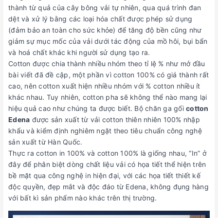
thành từ quả của cây bông vải tự nhiên, qua quá trình đan
dệt và xử lý bằng các loại hóa chất được phép sử dụng
(đảm bảo an toàn cho sức khỏe) để tăng độ bền cũng như
giảm sự mục mốc của vải dưới tác động của mồ hôi, bụi bẩn
và hoá chất khác khi người sử dụng tạo ra.
Cotton được chia thành nhiều nhóm theo tỉ lệ % như mở đầu
bài viết đã đề cập, một phần vì cotton 100% có giá thành rất
cao, nên cotton xuất hiện nhiều nhóm với % cotton nhiều ít
khác nhau. Tuy nhiên, cotton pha sẽ không thể nào mang lại
hiệu quả cao như chúng ta được biết. Bộ chăn ga gối
cotton
Edena
được sản xuất từ vải cotton thiên nhiên 100% nhập
khẩu và kiểm định nghiêm ngặt theo tiêu chuẩn công nghệ
sản xuất từ Hàn Quốc.
Thực ra cotton in 100% và cotton 100% là giống nhau, “In” ở
đây để phân biệt dòng chất liệu vải có họa tiết thể hiện trên
bề mặt qua công nghệ in hiện đại, với các họa tiết thiết kế
độc quyền, đẹp mắt và độc đáo từ Edena, không đụng hàng
với bất kì sản phẩm nào khác trên thị trường.