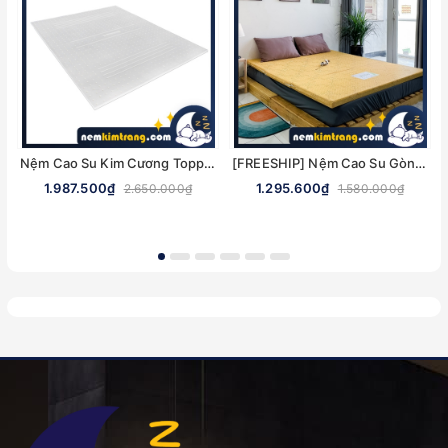
Nệm Cao Su Kim Cương Topper - NHIỀU KÍCH THƯỚC, CHÍNH HÃNG
[FREESHIP] Nệm Cao Su Gòn Ép Gấp 3 Ultra Care Vạn Thành - CHÍNH HÃNG, BẢO HÀNH 5 NĂM
1.987.500₫
1.295.600₫
2.650.000₫
1.580.000₫