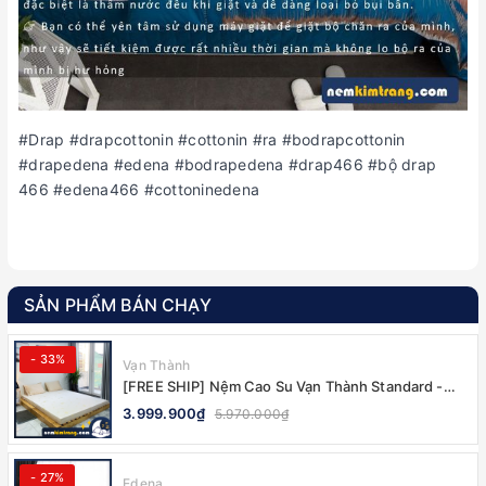
#Drap #drapcottonin #cottonin #ra #bodrapcottonin
#drapedena #edena #bodrapedena #drap466 #bộ drap
466 #edena466 #cottoninedena
SẢN PHẨM BÁN CHẠY
- 33%
Vạn Thành
[FREE SHIP] Nệm Cao Su Vạn Thành Standard -
CHÍNH HÃNG, BẢO HÀNH 12 NĂM
3.999.900₫
5.970.000₫
- 27%
Edena