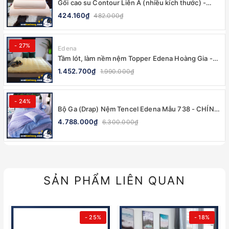
Gối cao su Contour Liên Á (nhiều kích thước) -
100% CHÍNH HÃNG
424.160₫
482.000₫
- 27%
Edena
Tầm lót, làm nềm nệm Topper Edena Hoàng Gia -
CHÍNH HÃNG, MỀM MẠI
1.452.700₫
1.990.000₫
- 24%
Bộ Ga (Drap) Nệm Tencel Edena Mẫu 738 - CHÍNH
HÃNG, CAO CẤP
4.788.000₫
6.300.000₫
SẢN PHẨM LIÊN QUAN
- 25%
- 18%